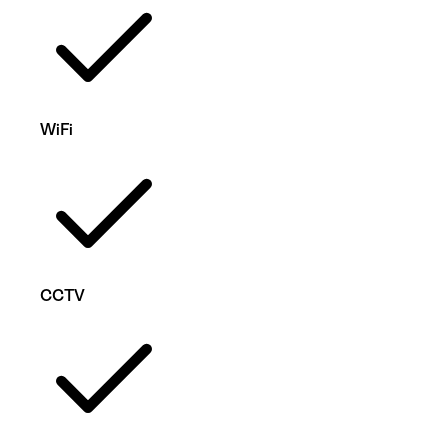
WiFi
CCTV