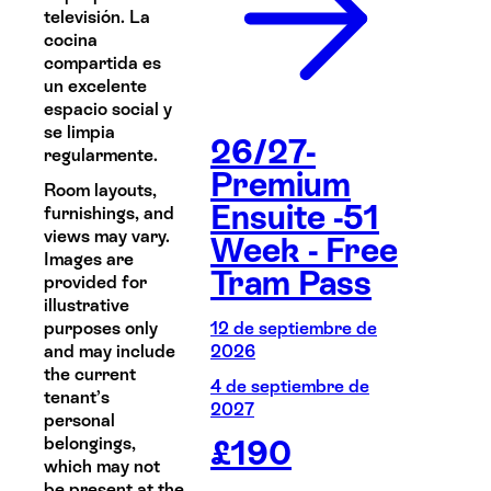
televisión. La
cocina
compartida es
un excelente
espacio social y
se limpia
26/27-
regularmente.
Premium
Room layouts,
Ensuite -51
furnishings, and
views may vary.
Week - Free
Images are
Tram Pass
provided for
illustrative
purposes only
12 de septiembre de
and may include
2026
the current
4 de septiembre de
tenant’s
2027
personal
belongings,
£
190
which may not
be present at the