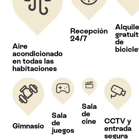
Alquil
Recepción
gratui
24/7
de
Aire
bicicle
acondicionado
en todas las
habitaciones
Sala
de
Sala
CCTV y
cine
de
Gimnasio
entrada
juegos
segura