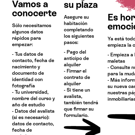
Vamos a
su plaza
conocerte
Es hor
Asegure su
habitación
emoci
Sólo necesitamos
completando
algunos datos
los siguientes
rápidos para
Ya está todo
pasos:
empezar:
empieza la c
- Pago del
- Tus datos de
- Empieza a 
anticipo de
contacto, fecha de
maletas
alquiler
nacimiento y
- Consulte n
- Firmar el
documento de
para la mud
contrato de
identidad con
- Más infor
alquiler
fotografía
su nueva ca
- Si tiene un
- Tu universidad,
nuestras pá
avalista,
nombre del curso y
inmobiliaria
también tendrá
año de estudio
que firmar su
- Datos del avalista
formulario.
(si es necesario):
datos de contacto,
fecha de